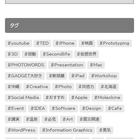
タグ
youtube
TED
iPhone
映画
Prototyping
3D
感動
Secondlife
仮想世界
PHOTOWORDS
Presentation
Mac
GADGET大好き
断捨離
iPad
Workshop
沖縄
Creative
Photo
共感力
北海道
Social Media
おすすめ
Apple
Moleskine
Event
IDEA
Software
Design
Cafe
講演
温泉
必見
Art
震災関連
WordPress
Information Graphics
勇気