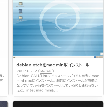
debian etchをmac miniにインストール
2007.05.12
Mac活用
押し
Debian GNU/Linux インストールガイドを参考にmac
再
mini ppcにインストール。 劇的にインストールが簡単に
なっていて、winをインストールしているのと変わらない
ほど。 intel mac miniに...