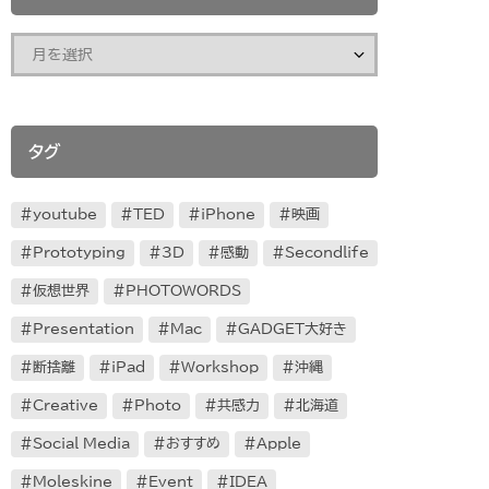
タグ
youtube
TED
iPhone
映画
Prototyping
3D
感動
Secondlife
仮想世界
PHOTOWORDS
Presentation
Mac
GADGET大好き
断捨離
iPad
Workshop
沖縄
Creative
Photo
共感力
北海道
Social Media
おすすめ
Apple
Moleskine
Event
IDEA