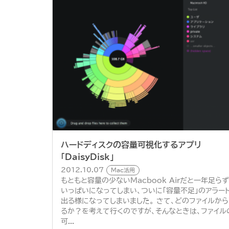
ハードディスクの容量可視化するアプリ
「DaisyDisk」
2012.10.07
Mac活用
もともと容量の少ないMacbook Airだと一年足ら
いっぱいになってしまい、ついに「容量不足」のアラー
出る様になってしまいました。 さて、どのファイルか
るか？を考えて行くのですが、そんなときは、ファイル
可...