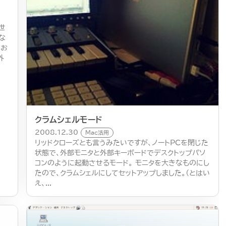
世
な
にお
外
クラムシェルモード
2008.12.30
Mac活用
リッドクローズとも言うみたいですが、ノートPCを閉じた
状態で、外部モニタと外部キーボードでデスクトップパソ
コンのように起動させるモード。 モニタを大きなものにし
たので、クラムシェルにしてセットアップしました。（とはい
え、...