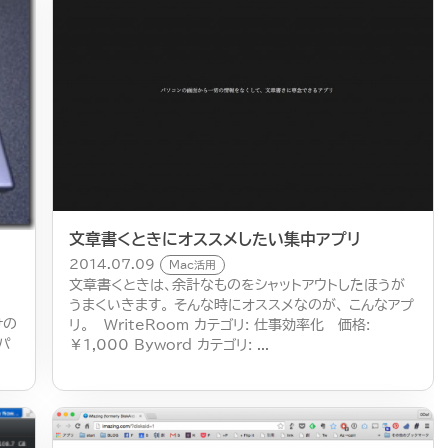
文章書くときにオススメしたい集中アプリ
2014.07.09
Mac活用
文章書くときは、余計なものをシャットアウトしたほうが
うまくいきます。 そんな時にオススメなのが、 こんなアプ
けの
リ。 WriteRoom カテゴリ: 仕事効率化 価格:
パ
￥1,000 Byword カテゴリ: ...