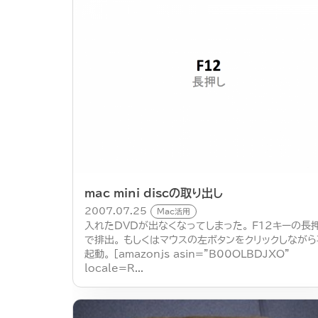
mac mini discの取り出し
2007.07.25
Mac活用
入れたDVDが出なくなってしまった。 F12キーの長
で排出。 もしくはマウスの左ボタンをクリックしながら
起動。 [amazonjs asin=”B00OLBDJXO”
locale=R...