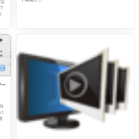
んな
T
！
ター
は外
でバ
間