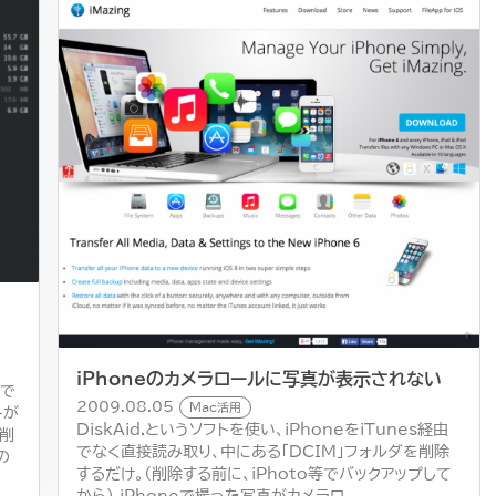
iPhoneのカメラロールに写真が表示されない
ずで
2009.08.05
Mac活用
トが
DiskAid.というソフトを使い、iPhoneをiTunes経由
ら削
でなく直接読み取り、中にある「DCIM」フォルダを削除
の
するだけ。（削除する前に、iPhoto等でバックアップして
から） iPhoneで撮った写真がカメラロ...