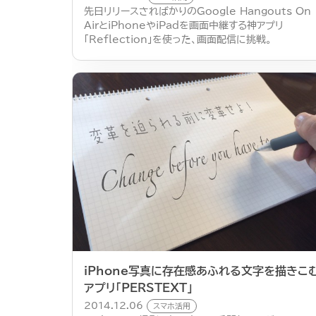
先日リリースさればかりのGoogle Hangouts On
AirとiPhoneやiPadを画面中継する神アプリ
「Reflection」を使った、画面配信に挑戦。
iPhone写真に存在感あふれる文字を描きこ
アプリ「PERSTEXT」
2014.12.06
スマホ活用