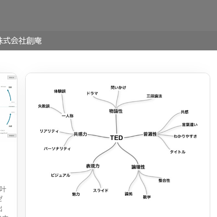
株式会社創庵
叶
ゼ
出