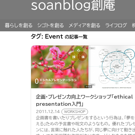
soanblog創庵
暮らしを創る
シゴトを創る
メディアを創る
ライフログ
タグ:
Event
の記事一覧
企画・プレゼン力向上ワークショップ「ethical
presentation入門」
2011.12.14
WORKSHOP
企画書を書いたりプレゼンをするという行為は、「夢を
える」ための予言書や呪文のようなもの。 優れたプレ
ンには、言葉に触れた人たちが、同じ夢に向けて動き