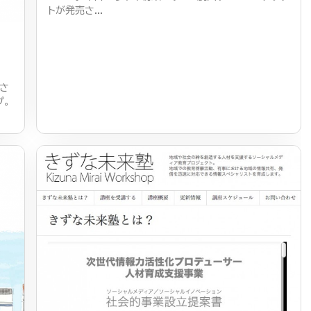
トが発売さ...
ラ
催さ
プ。