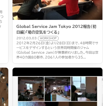
芳
いつ
ち
Global Service Jam Tokyo 2012報告（初
お
日編）「場の空気をつくる」
2012.03.03
WORKSHOP
２０１２年２月２６日（金）より２８日（日）まで、４８時間でサ
ービスをデザインするという世界同時開催のジャム
（Global Service Jam）が無事終わりました。今回は世
界４０カ国８０都市、２０６１人の参加者から３５...