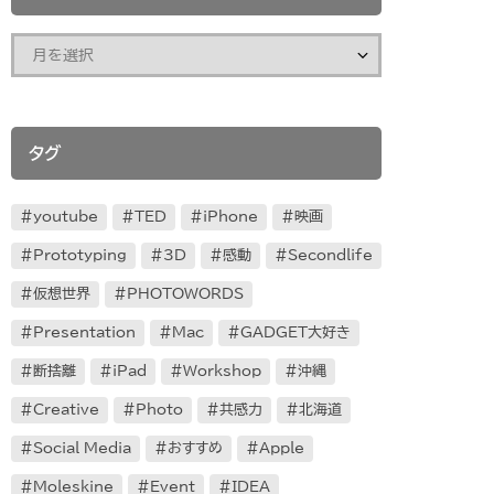
タグ
youtube
TED
iPhone
映画
Prototyping
3D
感動
Secondlife
仮想世界
PHOTOWORDS
Presentation
Mac
GADGET大好き
断捨離
iPad
Workshop
沖縄
Creative
Photo
共感力
北海道
Social Media
おすすめ
Apple
Moleskine
Event
IDEA