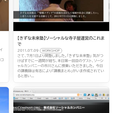
【きずな未来塾】ソーシャルな寺子屋運営のこれま
で
イ
2011.07.09
WORKSHOP
さて、７月１日より開塾しました。「きずな未来塾」 気がつ
ヨコ
けばすでに一週間が経ち、本日第一回目のゲスト、ソーシ
ャルカンパニーの市川さんに授業いただきました。 今日
の講義録は有志により「講義まとめ」がいま作成されてい
ると思い...