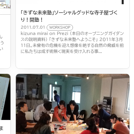
「きずな未来塾」ソーシャルグッドな寺子屋づく
り！開塾！
2011.07.01
WORKSHOP
kizuna mirai on Prezi （本日のオープニングガイダン
ん
スの説明資料） 「きずな未来塾へようこそ」 ２０１１年３月
いう
１１日。未曾有の危機を迎え想像を絶する自然の脅威を前
い
に私たちは成す術無く現実を受け入れる事...
ま