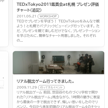
の中
TEDxTokyo2011鑑賞会at札幌 プレゼン評価
チャート（追記）
2011.05.21
WORKSHOP
TEDでプレゼンを学ぼう！ TEDxTokyoをみんなで観
よう！と札幌でパブリックビューイング行っています。 た
だ、プレゼンを観て楽しむだけでなく、プレゼンテーション
を学ぶために、簡単なチャート用意しました。 それぞれ
の...
リアル脱出ゲーム行ってきました。
2009.11.29
行ってきたイベント
リアル脱出ゲーム 前回、世田谷のものづくり学校で開か
れた「リアル脱出ゲーム」残念ながら、1時間の猶予に教室
から最後の一手で脱出できず、悔しい思いをしたのでリ
ベンジ。 今日から来年初頭のリアル脱出ゲーム４のチケッ