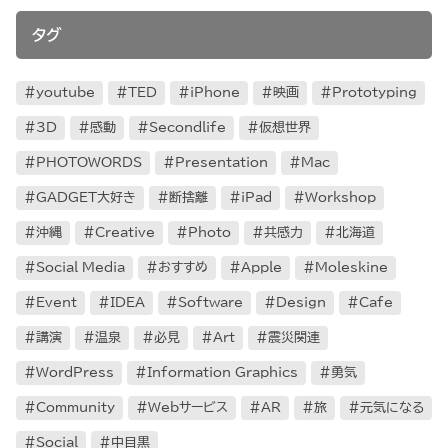
タグ
youtube
TED
iPhone
映画
Prototyping
3D
感動
Secondlife
仮想世界
PHOTOWORDS
Presentation
Mac
GADGET大好き
断捨離
iPad
Workshop
沖縄
Creative
Photo
共感力
北海道
Social Media
おすすめ
Apple
Moleskine
Event
IDEA
Software
Design
Cafe
講演
温泉
必見
Art
震災関連
WordPress
Information Graphics
勇気
Community
Webサービス
AR
旅
元気になる
Social
中目黒