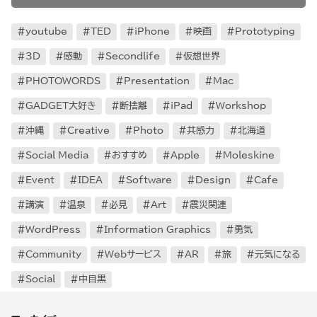
youtube
TED
iPhone
映画
Prototyping
3D
感動
Secondlife
仮想世界
PHOTOWORDS
Presentation
Mac
GADGET大好き
断捨離
iPad
Workshop
沖縄
Creative
Photo
共感力
北海道
Social Media
おすすめ
Apple
Moleskine
Event
IDEA
Software
Design
Cafe
講演
温泉
必見
Art
震災関連
WordPress
Information Graphics
勇気
Community
Webサービス
AR
旅
元気になる
Social
中目黒