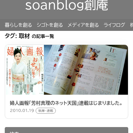
soanblog創庵
暮らしを創る
シゴトを創る
メディアを創る
ライフログ
タグ:
取材
の記事一覧
婦人画報「芳村真理のネット天国」連載はじまりました。
2010.01.19
執筆・連載