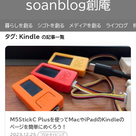
soanblog創庵
暮らしを創る
シゴトを創る
メディアを創る
ライフログ
タグ:
Kindle
の記事一覧
M5StickC Plusを使ってMacやiPadのKindleの
ページを簡単にめくろう！
2023.12.25
プロトタイピング