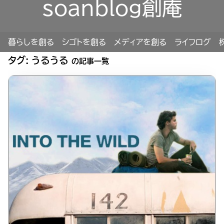
soanblog創庵
暮らしを創る
シゴトを創る
メディアを創る
ライフログ
タグ:
うるうる
の記事一覧