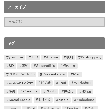
アーカイブ
タグ
youtube
TED
iPhone
映画
Prototyping
3D
感動
Secondlife
仮想世界
PHOTOWORDS
Presentation
Mac
GADGET大好き
断捨離
iPad
Workshop
沖縄
Creative
Photo
共感力
北海道
Social Media
おすすめ
Apple
Moleskine
Event
IDEA
Software
Design
Cafe