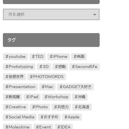
タグ
youtube
TED
iPhone
映画
Prototyping
3D
感動
Secondlife
仮想世界
PHOTOWORDS
Presentation
Mac
GADGET大好き
断捨離
iPad
Workshop
沖縄
Creative
Photo
共感力
北海道
Social Media
おすすめ
Apple
Moleskine
Event
IDEA