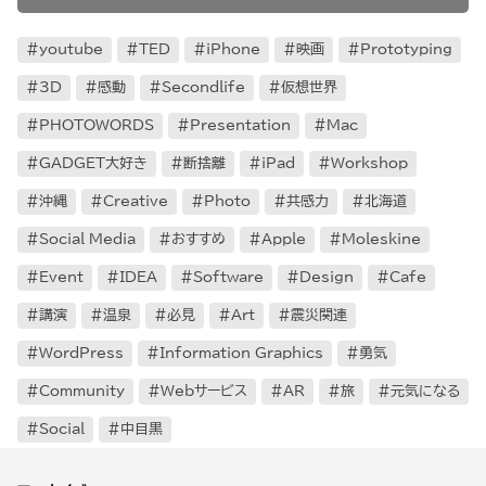
youtube
TED
iPhone
映画
Prototyping
3D
感動
Secondlife
仮想世界
PHOTOWORDS
Presentation
Mac
GADGET大好き
断捨離
iPad
Workshop
沖縄
Creative
Photo
共感力
北海道
Social Media
おすすめ
Apple
Moleskine
Event
IDEA
Software
Design
Cafe
講演
温泉
必見
Art
震災関連
WordPress
Information Graphics
勇気
Community
Webサービス
AR
旅
元気になる
Social
中目黒