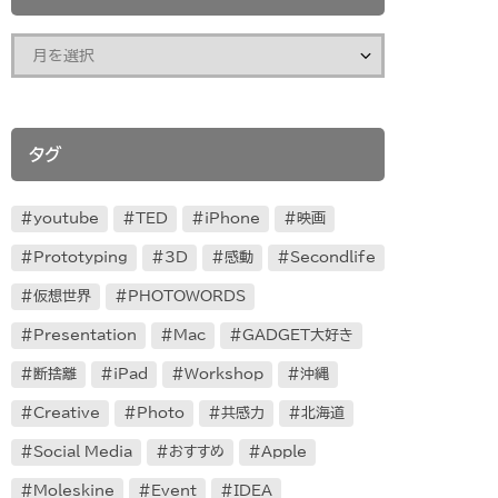
タグ
youtube
TED
iPhone
映画
Prototyping
3D
感動
Secondlife
仮想世界
PHOTOWORDS
Presentation
Mac
GADGET大好き
断捨離
iPad
Workshop
沖縄
Creative
Photo
共感力
北海道
Social Media
おすすめ
Apple
Moleskine
Event
IDEA