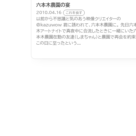
六本木農園の宴
2010.04.16
これを食す
以前から不思議と気のあう映像クリエイターの
@kazuwow 君に誘われて、六本木農園に。 先日六
木アートナイトで真夜中に合流したときに一緒にいた
本木農園在勤の友達（しまちゃん）と農園で再会を約束
この日に至ったという...