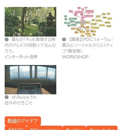
誰もが「今」を表現する時
【講演】IPDCフォーラム：
代のテレビの役割ってなんだ
震災とソーシャルクリエイティ
ろう。
ブ（暫定版）
インターネット活用
WORKSHOP
shibuya fm.
日々のできごと
動画のアイデア