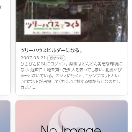
。
イ
ツリーハウスビルダーになる。
2007.03.21
仮想世界
ひさびさにSLにログイン。 楽園はどんどん劣悪な環境に
なり、近隣に土地を買った知人も去ってしまい、北風がぴ
ゅーと吹いている。 カジノに行くと、キャンプボットとい
うロボットが占拠して（カジノに対する嫌がらせなのか）、
カジノ...