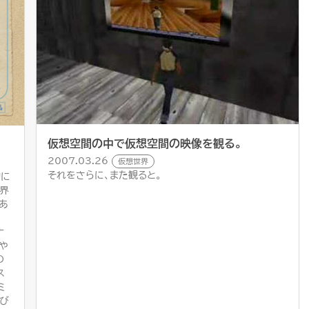
仮想空間の中で仮想空間の映像を観る。
2007.03.26
仮想世界
それをさらに、また観ると。
的に
界
あ
さ
ナ
や
の
ス
ミ
遊び