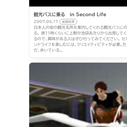
観光バスに乗る in Second Life
2007.05.17
仮想世界
日本人の街の観光名所を案内してくれる観光バスに
る。 夜１１時くらいに上野か池袋あたりから出発して
るので、興味がある人はぜひ行ってみてください。 セ
ンドライフを楽しむには、クリエイティビティが必要。た
だ、歩いている...