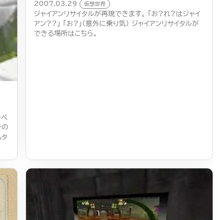
2007.03.29
仮想世界
ジャイアンリサイタルが再現できます。 「お?れ?はジャイ
アン??」 「お?」（意外に乗り気） ジャイアンリサイタルが
できる場所はこちら。
ーベ
その
もタ