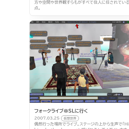
方や空間や世界観すらもがすべて住人に任されてい
点。
フォークライブ@SLに行く
2007.03.25
仮想世界
偶然行った場所でライブ。ステージの上から生声で「Hi