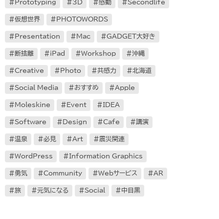
Prototyping
3D
感動
Secondlife
仮想世界
PHOTOWORDS
Presentation
Mac
GADGET大好き
断捨離
iPad
Workshop
沖縄
Creative
Photo
共感力
北海道
Social Media
おすすめ
Apple
Moleskine
Event
IDEA
Software
Design
Cafe
講演
温泉
必見
Art
震災関連
WordPress
Information Graphics
勇気
Community
Webサービス
AR
旅
元気になる
Social
中目黒