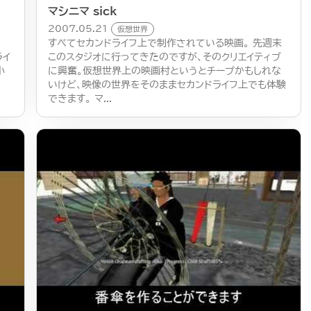
マシニマ sick
2007.05.21
仮想世界
すべてセカンドライフ上で制作されている映画。 先週末
ライ
このスタジオに行ってきたのですが、そのクリエイティブ
小
に興奮。仮想世界上の映画村というとチープかもしれな
いけど、映像の世界をそのままセカンドライフ上でも体験
できます。 マ...