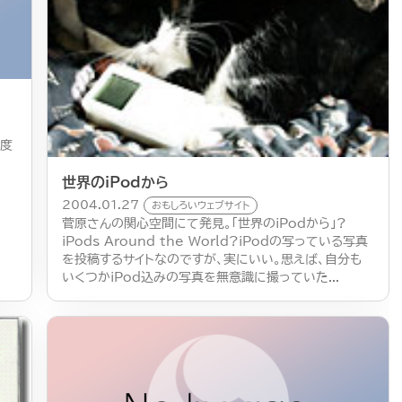
０度
世界のiPodから
2004.01.27
おもしろいウェブサイト
菅原さんの関心空間にて発見。「世界のiPodから」?
iPods Around the World?iPodの写っている写真
を投稿するサイトなのですが、実にいい。思えば、自分も
いくつかiPod込みの写真を無意識に撮っていた...