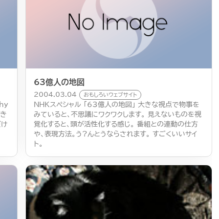
63億人の地図
2004.03.04
おもしろいウェブサイト
hy
NHKスペシャル 「63億人の地図」 大きな視点で物事を
がき
みていると、不思議にワクワクします。 見えないものを視
だけ
覚化すると、頭が活性化する感じ。 番組との連動の仕方
や、表現方法。う?んとうならされます。 すごくいいサイ
ト。