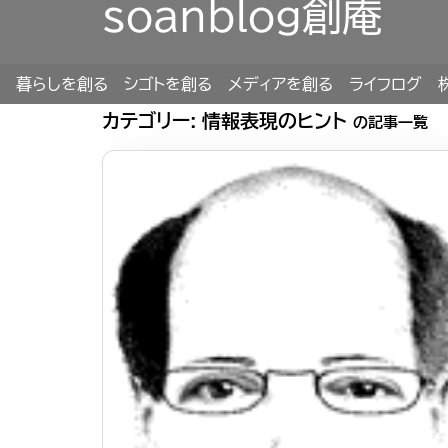
soanblog創庵
暮らしを創る
シゴトを創る
メディアを創る
ライフログ
カテゴリー:
情報表現のヒント
の記事一覧