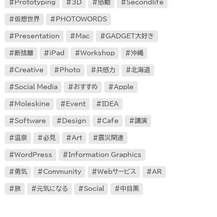
Prototyping
3D
感動
Secondlife
仮想世界
PHOTOWORDS
Presentation
Mac
GADGET大好き
断捨離
iPad
Workshop
沖縄
Creative
Photo
共感力
北海道
Social Media
おすすめ
Apple
Moleskine
Event
IDEA
Software
Design
Cafe
講演
温泉
必見
Art
震災関連
WordPress
Information Graphics
勇気
Community
Webサービス
AR
旅
元気になる
Social
中目黒