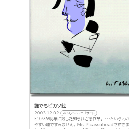
誰でもピカソ絵
2003.12.02
おもしろいウェブサイト
ピカソが晩年に残した知られざる作品。 ・・・というわ
やすい嘘ですみません。 Mr. Picassoheadで描き