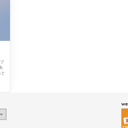
イブ
あ
して
。
we