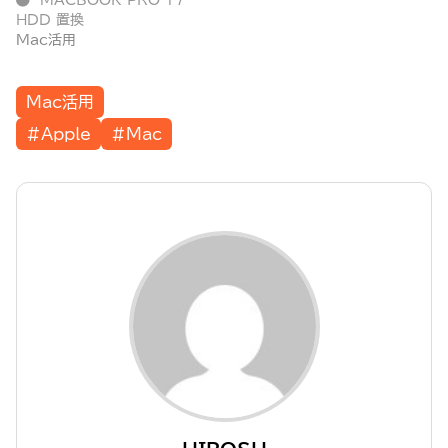
MACBOOK PRO 17
HDD 置換
Mac活用
Mac活用
#Apple
#Mac