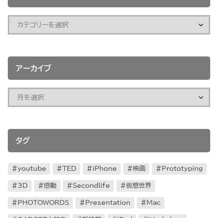
アーカイブ
タグ
youtube
TED
iPhone
映画
Prototyping
3D
感動
Secondlife
仮想世界
PHOTOWORDS
Presentation
Mac