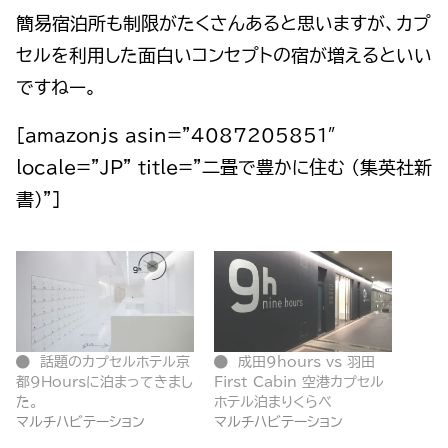
簡易宿泊所も制限がたくさんあると思いますが、カプ
セルを利用した面白いコンセプトの宿が増えるといい
ですねー。
[amazonjs asin=”4087205851″
locale=”JP” title=”二畳で豊かに住む (集英社新
書)”]
話題のカプセルホテル京
成田９hours vs 羽田
都9Hoursに泊まってきまし
First Cabin 空港カプセル
た。
ホテル泊まりくらべ
マルチハビテーション
マルチハビテーション