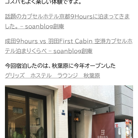
コスパもよく楽しい体験ですよ。
話題のカプセルホテル京都9Hoursに泊まってきま
した。 – soanblog創庵
成田９hours vs 羽田First Cabin 空港カプセルホ
テル泊まりくらべ – soanblog創庵
今回宿泊したのは、秋葉原に今年オープンした
グリッズ ホステル ラウンジ 秋葉原