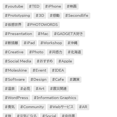
youtube
TED
iPhone
映画
Prototyping
3D
感動
Secondlife
仮想世界
PHOTOWORDS
Presentation
Mac
GADGET大好き
断捨離
iPad
Workshop
沖縄
Creative
Photo
共感力
北海道
Social Media
おすすめ
Apple
Moleskine
Event
IDEA
Software
Design
Cafe
講演
温泉
必見
Art
震災関連
WordPress
Information Graphics
勇気
Community
Webサービス
AR
旅
元気になる
Social
中目黒