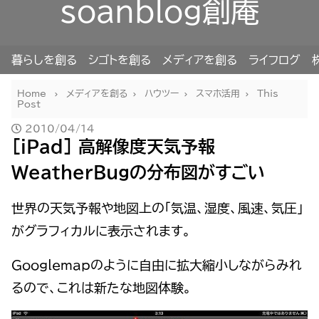
soanblog創庵
暮らしを創る
シゴトを創る
メディアを創る
ライフログ
Home
メディアを創る
ハウツー
スマホ活用
This
Post
2010/04/14
[iPad] 高解像度天気予報
WeatherBugの分布図がすごい
世界の天気予報や地図上の「気温、湿度、風速、気圧」
がグラフィカルに表示されます。
Googlemapのように自由に拡大縮小しながらみれ
るので、これは新たな地図体験。