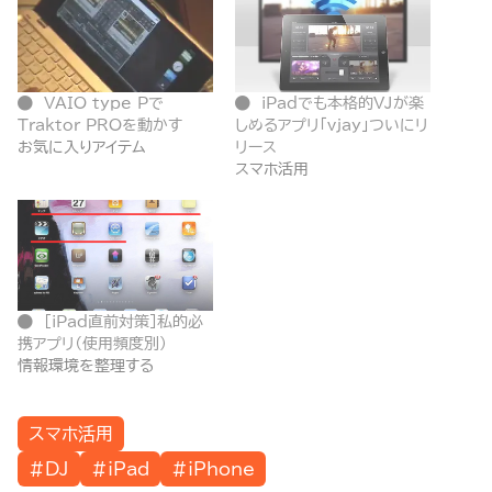
VAIO type Pで
iPadでも本格的VJが楽
Traktor PROを動かす
しめるアプリ「vjay」ついにリ
お気に入りアイテム
リース
スマホ活用
[iPad直前対策]私的必
携アプリ（使用頻度別）
情報環境を整理する
スマホ活用
#DJ
#iPad
#iPhone