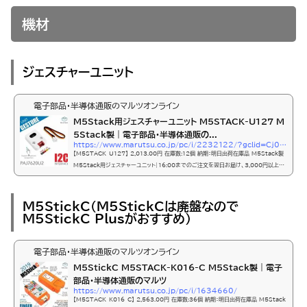
機材
ジェスチャーユニット
電子部品・半導体通販のマルツオンライン
M5Stack用ジェスチャーユニット M5STACK-U127 M
5Stack製｜電子部品・半導体通販の...
https://www.marutsu.co.jp/pc/i/2232122/?gclid=Cj0KCQjwuLShBhC_ARIsAFod4fKg6WWe4njvqhom3dFxEFRvUTaLXURPjW5nOevz8HTabaWyj5GsMkwaAuaQEALw_wcB
【M5STACK-U127】 2,013.00円 在庫数:12個 納期：明日出荷在庫品 M5Stack製
M5Stack用ジェスチャーユニット|16:00までのご注文を翌日お届け、3,000円以上購
入で送料無料。手の動きを認識するジェスチャー機能を持つM5Stack用拡張ユニット9
種類のジェスチャーを認識するPAJ7620U2を搭載したM5Stack用の拡張ユニットで
す。ジェスチャーにより、デバイスに触れるこ
M5StickC（M5StickCは廃盤なので
M5StickC Plusがおすすめ）
電子部品・半導体通販のマルツオンライン
M5StickC M5STACK-K016-C M5Stack製｜電子
部品・半導体通販のマルツ
https://www.marutsu.co.jp/pc/i/1634660/
【M5STACK-K016-C】 2,563.00円 在庫数:36個 納期：明日出荷在庫品 M5Stack