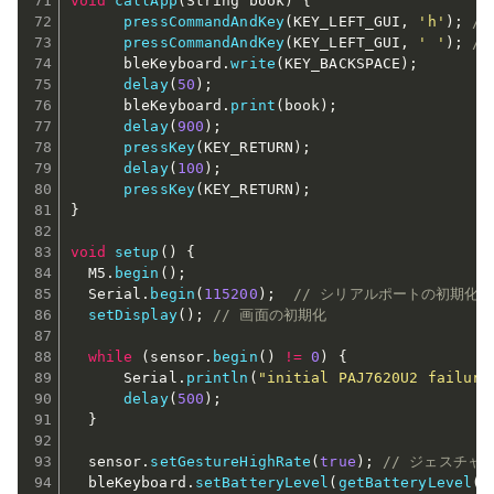
void
callApp
(
String book
)
{
pressCommandAndKey
(
KEY_LEFT_GUI
,
'h'
)
;
//
pressCommandAndKey
(
KEY_LEFT_GUI
,
' '
)
;
//
      bleKeyboard
.
write
(
KEY_BACKSPACE
)
;
delay
(
50
)
;
      bleKeyboard
.
print
(
book
)
;
delay
(
900
)
;
pressKey
(
KEY_RETURN
)
;
delay
(
100
)
;
pressKey
(
KEY_RETURN
)
;
}
void
setup
(
)
{
  M5
.
begin
(
)
;
  Serial
.
begin
(
115200
)
;
// シリアルポートの初期化
setDisplay
(
)
;
// 画面の初期化
while
(
sensor
.
begin
(
)
!=
0
)
{
      Serial
.
println
(
"initial PAJ7620U2 failure
delay
(
500
)
;
}
  sensor
.
setGestureHighRate
(
true
)
;
// ジェスチャ
  bleKeyboard
.
setBatteryLevel
(
getBatteryLevel
(
)