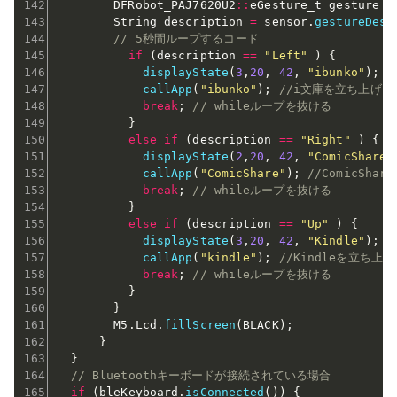
        DFRobot_PAJ7620U2
::
eGesture_t gesture 
=
        String description 
=
 sensor
.
gestureDesc
// 5秒間ループするコード
if
(
description 
==
"Left"
)
{
displayState
(
3
,
20
,
42
,
"ibunko"
)
;
/
callApp
(
"ibunko"
)
;
//i文庫を立ち上げる
break
;
// whileループを抜ける
}
else
if
(
description 
==
"Right"
)
{
displayState
(
2
,
20
,
42
,
"ComicShare"
callApp
(
"ComicShare"
)
;
//ComicSha
break
;
// whileループを抜ける
}
else
if
(
description 
==
"Up"
)
{
displayState
(
3
,
20
,
42
,
"Kindle"
)
;
/
callApp
(
"kindle"
)
;
//Kindleを立ち上げ
break
;
// whileループを抜ける
}
}
        M5
.
Lcd
.
fillScreen
(
BLACK
)
;
}
}
// Bluetoothキーボードが接続されている場合
if
(
bleKeyboard
.
isConnected
(
)
)
{