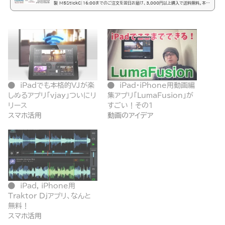
製 M5StickC|16:00までのご注文を翌日お届け、3,000円以上購入で送料無料。本体
とUSB Type-CケーブルのみのM5StickC M5StickCは、メインコントローラにESP
32-Picoモジュールを採用し、0.96インチのTFTカラー液晶(解像度：80×160)、赤色
iPadでも本格的VJが楽
iPad・iPhone用動画編
しめるアプリ「vjay」ついにリ
集アプリ「LumaFusion」が
リース
すごい！その１
スマホ活用
動画のアイデア
iPad, iPhone用
Traktor Djアプリ、なんと
無料！
スマホ活用