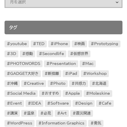
タグ
youtube
TED
iPhone
映画
Prototyping
3D
感動
Secondlife
仮想世界
PHOTOWORDS
Presentation
Mac
GADGET大好き
断捨離
iPad
Workshop
沖縄
Creative
Photo
共感力
北海道
Social Media
おすすめ
Apple
Moleskine
Event
IDEA
Software
Design
Cafe
講演
温泉
必見
Art
震災関連
WordPress
Information Graphics
勇気