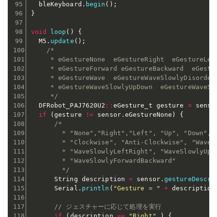
  bleKeyboard
.
begin
(
)
;
}
void
loop
(
)
{
  M5
.
update
(
)
;
/*

     * eGestureNone  eGestureRight  eGestureLeft
     * eGestureForward eGestureBackward  eGestur
     * eGestureWave  eGestureWaveSlowlyDisorder 
     * eGestureWaveSlowlyUpDown  eGestureWaveSlo
     */
  DFRobot_PAJ7620U2
::
eGesture_t gesture 
=
 senso
if
(
gesture 
!=
 sensor
.
eGestureNone
)
{
/*

        * "None","Right","Left", "Up", "Down", "
        * "Clockwise", "Anti-Clockwise", "Wave",
        * "WaveSlowlyLeftRight", "WaveSlowlyUpDo
        * "WaveSlowlyForwardBackward"

        */
      String description 
=
 sensor
.
gestureDescri
      Serial
.
println
(
"Gesture = "
+
 description
// ジェスチャーに応じて処理を実行
if
(
description 
==
"Right"
)
{