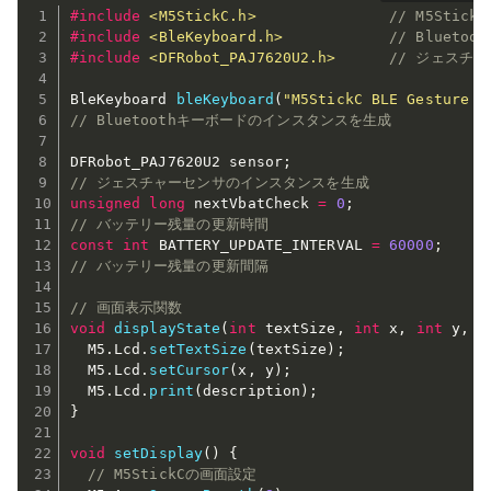
#
include
<M5StickC.h>
// M5Stic
#
include
<BleKeyboard.h>
// Bluet
#
include
<DFRobot_PAJ7620U2.h>
// ジェスチ
BleKeyboard 
bleKeyboard
(
"M5StickC BLE Gesture c
// Bluetoothキーボードのインスタンスを生成
DFRobot_PAJ7620U2 sensor
;
// ジェスチャーセンサのインスタンスを生成
unsigned
long
 nextVbatCheck 
=
0
;
// バッテリー残量の更新時間
const
int
 BATTERY_UPDATE_INTERVAL 
=
60000
;
// バッテリー残量の更新間隔
// 画面表示関数
void
displayState
(
int
 textSize
,
int
 x
,
int
 y
,
 S
  M5
.
Lcd
.
setTextSize
(
textSize
)
;
  M5
.
Lcd
.
setCursor
(
x
,
 y
)
;
  M5
.
Lcd
.
print
(
description
)
;
}
void
setDisplay
(
)
{
// M5StickCの画面設定