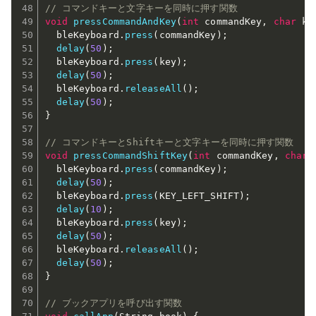
// コマンドキーと文字キーを同時に押す関数
void
pressCommandAndKey
(
int
 commandKey
,
char
 ke
  bleKeyboard
.
press
(
commandKey
)
;
delay
(
50
)
;
  bleKeyboard
.
press
(
key
)
;
delay
(
50
)
;
  bleKeyboard
.
releaseAll
(
)
;
delay
(
50
)
;
}
// コマンドキーとShiftキーと文字キーを同時に押す関数
void
pressCommandShiftKey
(
int
 commandKey
,
char
 
  bleKeyboard
.
press
(
commandKey
)
;
delay
(
50
)
;
  bleKeyboard
.
press
(
KEY_LEFT_SHIFT
)
;
delay
(
10
)
;
  bleKeyboard
.
press
(
key
)
;
delay
(
50
)
;
  bleKeyboard
.
releaseAll
(
)
;
delay
(
50
)
;
}
// ブックアプリを呼び出す関数