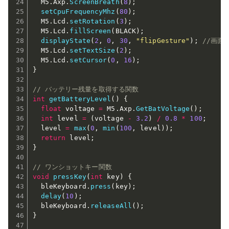
  M5
.
Axp
.
ScreenBreath
(
8
)
;
setCpuFrequencyMhz
(
80
)
;
  M5
.
Lcd
.
setRotation
(
3
)
;
  M5
.
Lcd
.
fillScreen
(
BLACK
)
;
displayState
(
2
,
0
,
30
,
"flipGesture"
)
;
//画面
  M5
.
Lcd
.
setTextSize
(
2
)
;
  M5
.
Lcd
.
setCursor
(
0
,
16
)
;
}
// バッテリー残量を取得する関数
int
getBatteryLevel
(
)
{
float
 voltage 
=
 M5
.
Axp
.
GetBatVoltage
(
)
;
int
 level 
=
(
voltage 
-
3.2
)
/
0.8
*
100
;
  level 
=
max
(
0
,
min
(
100
,
 level
)
)
;
return
 level
;
}
// ワンショットキー関数
void
pressKey
(
int
 key
)
{
  bleKeyboard
.
press
(
key
)
;
delay
(
10
)
;
  bleKeyboard
.
releaseAll
(
)
;
}