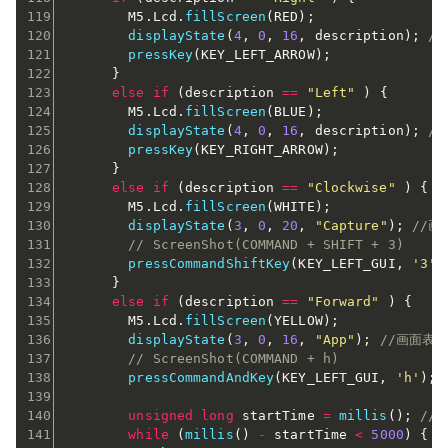
        M5
.
Lcd
.
fillScreen
(
RED
)
;
displayState
(
4
,
0
,
16
,
 description
)
;
/
pressKey
(
KEY_LEFT_ARROW
)
;
}
else
if
(
description 
==
"Left"
)
{
        M5
.
Lcd
.
fillScreen
(
BLUE
)
;
displayState
(
4
,
0
,
16
,
 description
)
;
/
pressKey
(
KEY_RIGHT_ARROW
)
;
}
else
if
(
description 
==
"Clockwise"
)
{
        M5
.
Lcd
.
fillScreen
(
WHITE
)
;
displayState
(
3
,
0
,
20
,
"Capture"
)
;
//画
// ScreenShot(COMMAND + SHIFT + 3)
pressCommandShiftKey
(
KEY_LEFT_GUI
,
'3'
)
}
else
if
(
description 
==
"Forward"
)
{
        M5
.
Lcd
.
fillScreen
(
YELLOW
)
;
displayState
(
3
,
0
,
16
,
"App"
)
;
//画面表
// ScreenShot(COMMAND + h)
pressCommandAndKey
(
KEY_LEFT_GUI
,
'h'
)
;
unsigned
long
 startTime 
=
millis
(
)
;
//
while
(
millis
(
)
-
 startTime 
<
5000
)
{