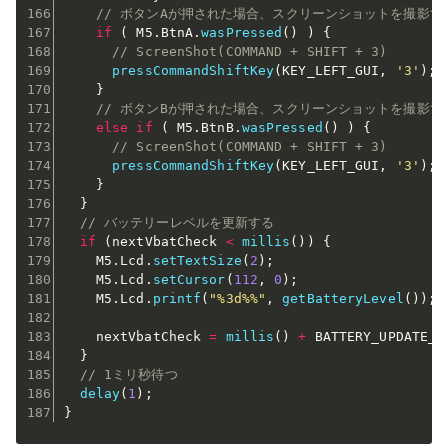
// ボタンAが押された場合、スクリーンショットを撮影す
if
(
 M5
.
BtnA
.
wasPressed
(
)
)
{
// ScreenShot(COMMAND + SHIFT + 3)
pressCommandShiftKey
(
KEY_LEFT_GUI
,
'3'
)
;
}
// ボタンBが押された場合、スクリーンショットを撮影す
else
if
(
 M5
.
BtnB
.
wasPressed
(
)
)
{
// ScreenShot(COMMAND + SHIFT + 3)
pressCommandShiftKey
(
KEY_LEFT_GUI
,
'3'
)
;
}
}
// バッテリーレベルを更新する
if
(
nextVbatCheck 
<
millis
(
)
)
{
    M5
.
Lcd
.
setTextSize
(
2
)
;
    M5
.
Lcd
.
setCursor
(
112
,
0
)
;
    M5
.
Lcd
.
printf
(
"%3d%%"
,
getBatteryLevel
(
)
)
;
    nextVbatCheck 
=
millis
(
)
+
 BATTERY_UPDATE_I
}
// 1ミリ秒待つ
delay
(
1
)
;
}