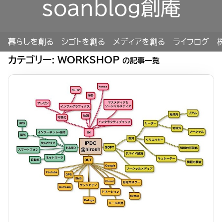
soanblog創庵
暮らしを創る
シゴトを創る
メディアを創る
ライフログ
カテゴリー:
WORKSHOP
の記事一覧