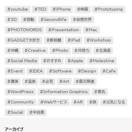
youtube
TED
iPhone
映画
Prototyping
3D
感動
Secondlife
仮想世界
PHOTOWORDS
Presentation
Mac
GADGET大好き
断捨離
iPad
Workshop
沖縄
Creative
Photo
共感力
北海道
Social Media
おすすめ
Apple
Moleskine
Event
IDEA
Software
Design
Cafe
講演
温泉
必見
Art
震災関連
WordPress
Information Graphics
勇気
Community
Webサービス
AR
旅
元気になる
Social
中目黒
アーカイブ