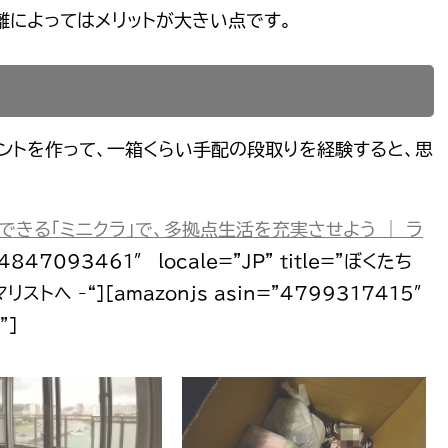
離によってはメリットが大きい点です。
ントを作って、一箱くらい手配の段取りを経験すると、思
きる「ミニクラ」で、多拠点生活を充実させよう ｜ ラ
”4847093461″ locale=”JP” title=”ぼくたち
トへ -“][amazonjs asin=”4799317415″
”]