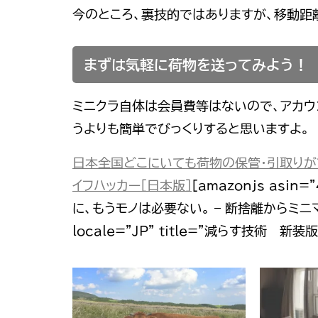
今のところ、裏技的ではありますが、移動距
まずは気軽に荷物を送ってみよう！
ミニクラ自体は会員費等はないので、アカウ
うよりも簡単でびっくりすると思いますよ。
日本全国どこにいても荷物の保管・引取りがで
イフハッカー［日本版］
[amazonjs asin=
に、もうモノは必要ない。 – 断捨離からミニマリス
locale=”JP” title=”減らす技術 新装版