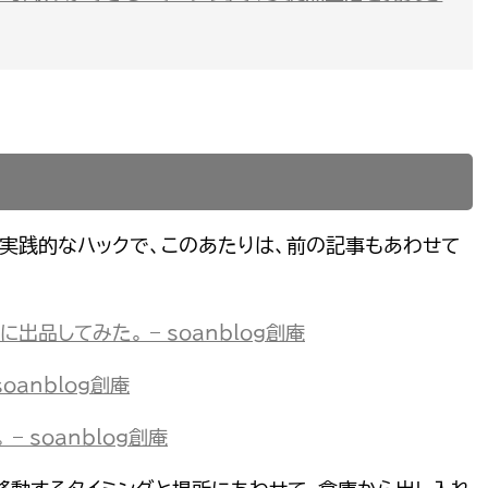
た実践的なハックで、このあたりは、前の記事もあわせて
品してみた。 – soanblog創庵
oanblog創庵
 soanblog創庵