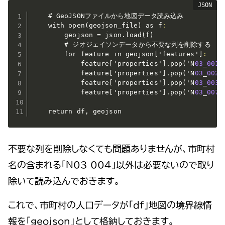
    # GeoJSONファイルから地図データ読み込み

    with open(geojson_file) as f
:
        geojson = json.load(f)

        # ジオジェイソンデータから不要な列を削除する

        for feature in geojson
[
'features'
]
:
            feature
[
'properties'
]
.pop('N
03
_
001
')
            feature
[
'properties'
]
.pop('N
03
_
002
')
            feature
[
'properties'
]
.pop('N
03
_
003
')
            feature
[
'properties'
]
.pop('N
03
_
007
')
    return df
,
 geojson
不要な列を削除しなくても問題ありませんが、市町村
名の含まれる「N03_004」以外は必要ないので取り
除いて読み込んでおきます。
これで、市町村の人口データが「df」地図の境界線情
報を「geojson」として格納しておきます。