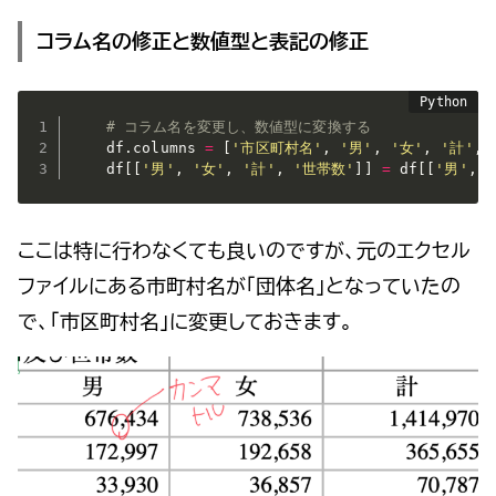
コラム名の修正と数値型と表記の修正
# コラム名を変更し、数値型に変換する
    df
.
columns 
=
[
'市区町村名'
,
'男'
,
'女'
,
'計'
,
    df
[
[
'男'
,
'女'
,
'計'
,
'世帯数'
]
]
=
 df
[
[
'男'
,
ここは特に行わなくても良いのですが、元のエクセル
ファイルにある市町村名が「団体名」となっていたの
で、「市区町村名」に変更しておきます。