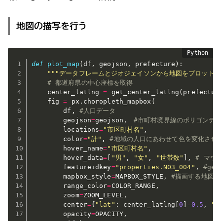
地図の描写を行う
def
plot_map
(
df
,
 geojson
,
 prefecture
)
:
"""データフレームとジオジェイソンから地図をプロットす
# 都道府県の中心座標を取得
    center_latlng 
=
 get_center_latlng
(
prefectur
    fig 
=
 px
.
choropleth_mapbox
(
        df
,
#人口データ
        geojson
=
geojson
,
#市町村境界線のポリゴンデ
        locations
=
"市区町村名"
,
        color
=
"計"
,
#地域の人口にあわせて色を変化させ
        hover_name
=
"市区町村名"
,
        hover_data
=
[
"男"
,
"女"
,
"世帯数"
]
,
# マウ
        featureidkey
=
"properties.N03_004"
,
#ge
        mapbox_style
=
MAPBOX_STYLE
,
#描画する地図
        range_color
=
COLOR_RANGE
,
        zoom
=
ZOOM_LEVEL
,
        center
=
{
"lat"
:
 center_latlng
[
0
]
-
0.5
,
"l
        opacity
=
OPACITY
,