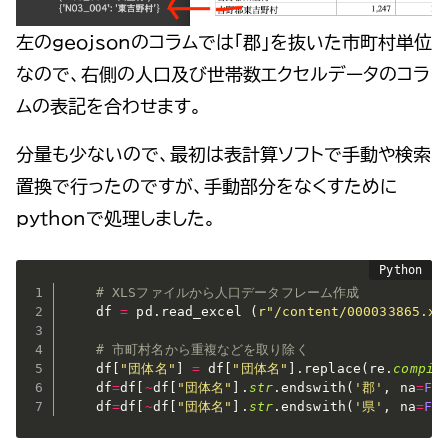
左のgeojsonのコラムでは「郡」を抜いた市町村単位
なので、右側の人口及び世帯数エクセルデータのコラ
ムの表記を合わせます。
分量も少ないので、最初は表計算ソフトで手動や検索
置換で行ったのですが、手動部分をなくすために
pythonで処理しました。
# XLSファイルから人口データフレーム作成
    df 
=
 pd
.
read_excel 
(
r"/content/000033865.xl
# 市町村名から重複などを取り除く
    df
[
"団体名"
]
=
 df
[
"団体名"
]
.
replace
(
re
.
compil
    df
=
df
[
~
df
[
"団体名"
]
.
str
.
endswith
(
'郡'
,
 na
=
Fa
    df
=
df
[
~
df
[
"団体名"
]
.
str
.
endswith
(
'県'
,
 na
=
Fa