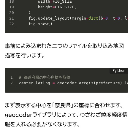
        width
=
FIG_SIZE
,
        height
=
FIG_SIZE
,
)
    fig
.
update_layout
(
margin
=
dict
(
b
=
0
,
 t
=
0
,
 l
=
0
    fig
.
show
(
)
事前によみ込まれた二つのファイルを取り込み地図
描写を行います。
# 都道府県の中心座標を取得
center_latlng 
=
 geocoder
.
arcgis
(
prefecture
)
.
lat
まず表示する中心を「奈良県」の座標に合わせます。
geocoderライブラリによって、わざわざ緯度経度情
報を入れる必要がなくなります。