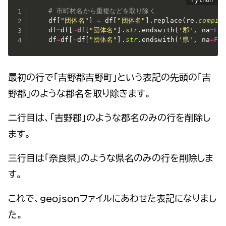
# 市町村名から重複などを取り除く
    df
[
"団体名"
]
=
 df
[
"団体名"
]
.
replace
(
re
.
compil
    df
=
df
[
~
df
[
"団体名"
]
.
str
.
endswith
(
'郡'
,
 na
=
Fa
    df
=
df
[
~
df
[
"団体名"
]
.
str
.
endswith
(
'県'
,
 na
=
Fa
最初の行で「吉野郡吉野町」という表記の先頭の「吉
野郡」のような郡名を取り除きます。
二行目は、「吉野郡」のような郡名のみの行を削除し
ます。
三行目は「奈良県」のような県名のみの行を削除しま
す。
これで、geojsonファイルにあわせた表記になりまし
た。