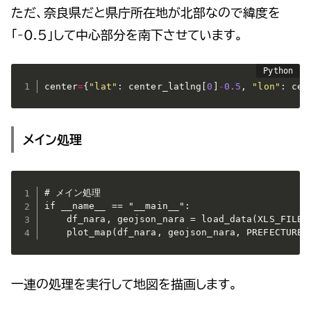
ただ、奈良県だと県庁所在地が北部なので緯度を
「-0.5」して中心部分を南下させています。
center
=
{
"lat"
:
 center_latlng
[
0
]
-
0.5
,
"lon"
:
 cen
メイン処理
# メイン処理

if __name__ == "__main__":

    df_nara, geojson_nara = load_data(XLS_FILE, 
    plot_map(df_nara, geojson_nara, PREFECTURE)
一連の処理を実行して地図を描画します。