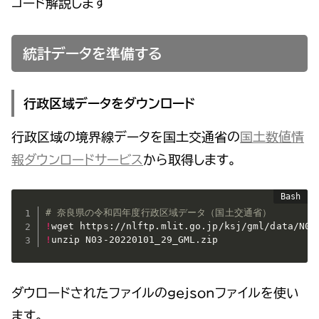
コード解説します
統計データを準備する
行政区域データをダウンロード
行政区域の境界線データを国土交通省の
国土数値情
報ダウンロードサービス
から取得します。
# 奈良県の令和四年度行政区域データ（国土交通省）
!
!
unzip N03-20220101_29_GML.zip
ダウロードされたファイルのgejsonファイルを使い
ます。