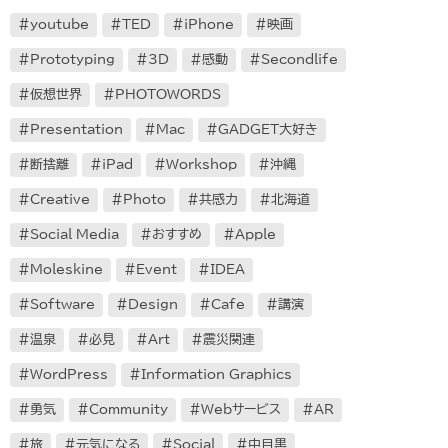
youtube
TED
iPhone
映画
Prototyping
3D
感動
Secondlife
仮想世界
PHOTOWORDS
Presentation
Mac
GADGET大好き
断捨離
iPad
Workshop
沖縄
Creative
Photo
共感力
北海道
Social Media
おすすめ
Apple
Moleskine
Event
IDEA
Software
Design
Cafe
講演
温泉
必見
Art
震災関連
WordPress
Information Graphics
勇気
Community
Webサービス
AR
旅
元気になる
Social
中目黒