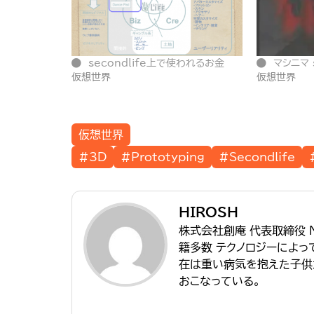
secondlife上で使われるお金
マシニマ s
仮想世界
仮想世界
仮想世界
#3D
#Prototyping
#Secondlife
HIROSH
株式会社創庵 代表取締役 
籍多数 テクノロジーによ
在は重い病気を抱えた子供
おこなっている。