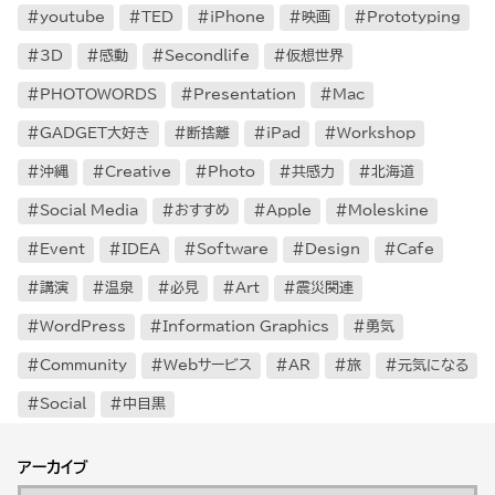
youtube
TED
iPhone
映画
Prototyping
3D
感動
Secondlife
仮想世界
PHOTOWORDS
Presentation
Mac
GADGET大好き
断捨離
iPad
Workshop
沖縄
Creative
Photo
共感力
北海道
Social Media
おすすめ
Apple
Moleskine
Event
IDEA
Software
Design
Cafe
講演
温泉
必見
Art
震災関連
WordPress
Information Graphics
勇気
Community
Webサービス
AR
旅
元気になる
Social
中目黒
アーカイブ