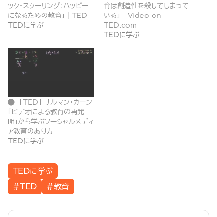
ック・スクーリング：ハッピー
育は創造性を殺してしまって
になるための教育」｜TED
いる」 | Video on
TEDに学ぶ
TED.com
TEDに学ぶ
[TED] サルマン・カーン
「ビデオによる教育の再発
明」から学ぶソーシャルメディ
ア教育のあり方
TEDに学ぶ
TEDに学ぶ
#TED
#教育