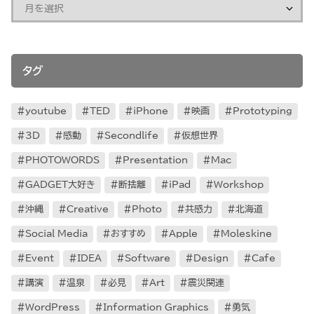
タグ
youtube
TED
iPhone
映画
Prototyping
3D
感動
Secondlife
仮想世界
PHOTOWORDS
Presentation
Mac
GADGET大好き
断捨離
iPad
Workshop
沖縄
Creative
Photo
共感力
北海道
Social Media
おすすめ
Apple
Moleskine
Event
IDEA
Software
Design
Cafe
講演
温泉
必見
Art
震災関連
WordPress
Information Graphics
勇気