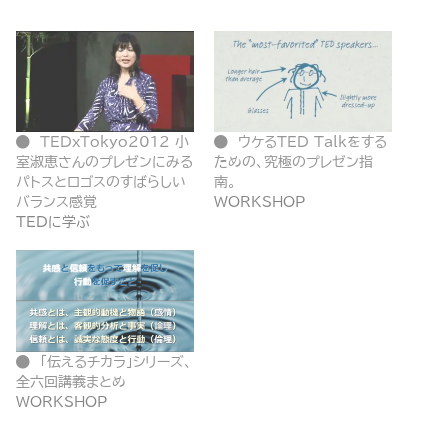
TEDxTokyo2012 小
ウケるTED Talkをする
室淑恵さんのプレゼンにみる
ための、究極のプレゼン指
パトスとロゴスのすばらしい
南。
バランス感覚
WORKSHOP
TEDに学ぶ
「伝えるチカラ」シリーズ、
全六回講義まとめ
WORKSHOP