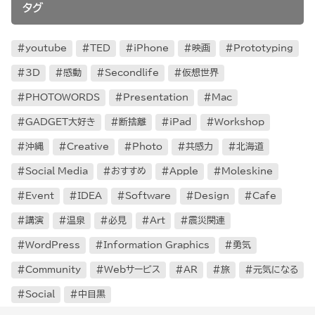
タグ
youtube
TED
iPhone
映画
Prototyping
3D
感動
Secondlife
仮想世界
PHOTOWORDS
Presentation
Mac
GADGET大好き
断捨離
iPad
Workshop
沖縄
Creative
Photo
共感力
北海道
Social Media
おすすめ
Apple
Moleskine
Event
IDEA
Software
Design
Cafe
講演
温泉
必見
Art
震災関連
WordPress
Information Graphics
勇気
Community
Webサービス
AR
旅
元気になる
Social
中目黒