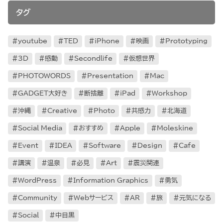
タグ
youtube
TED
iPhone
映画
Prototyping
3D
感動
Secondlife
仮想世界
PHOTOWORDS
Presentation
Mac
GADGET大好き
断捨離
iPad
Workshop
沖縄
Creative
Photo
共感力
北海道
Social Media
おすすめ
Apple
Moleskine
Event
IDEA
Software
Design
Cafe
講演
温泉
必見
Art
震災関連
WordPress
Information Graphics
勇気
Community
Webサービス
AR
旅
元気になる
Social
中目黒