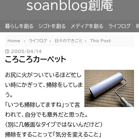
soanblog創庵
暮らしを創る
シゴトを創る
メディアを創る
ライフログ
Home
ライフログ
日々のできごと
This Post
2005/04/14
ころころカーペット
お尻に火がついているほど忙し
い時にかぎって、掃除をしてしま
う。
「いつも掃除してますね」って言
われて、自分でも意外だと思った。
（別に几帳面なタイプではないんだけど）
掃除をすることって「気分を変えること」