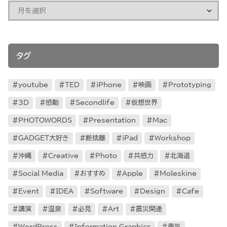
タグ
youtube
TED
iPhone
映画
Prototyping
3D
感動
Secondlife
仮想世界
PHOTOWORDS
Presentation
Mac
GADGET大好き
断捨離
iPad
Workshop
沖縄
Creative
Photo
共感力
北海道
Social Media
おすすめ
Apple
Moleskine
Event
IDEA
Software
Design
Cafe
講演
温泉
必見
Art
震災関連
WordPress
Information Graphics
勇気