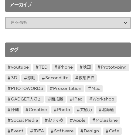
アーカイブ
タグ
youtube
TED
iPhone
映画
Prototyping
3D
感動
Secondlife
仮想世界
PHOTOWORDS
Presentation
Mac
GADGET大好き
断捨離
iPad
Workshop
沖縄
Creative
Photo
共感力
北海道
Social Media
おすすめ
Apple
Moleskine
Event
IDEA
Software
Design
Cafe