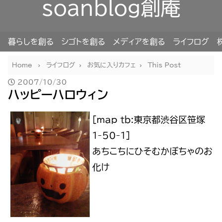
soanblog創庵
暮らしを創る
シゴトを創る
メディアを創る
ライフログ
Home
ライフログ
お気に入りカフェ
This Post
2007/10/30
ハッピーハロウィン
[map_tb:東京都渋谷区笹塚
1-50-1]
あちこちにひそむかぼちゃのお
化け