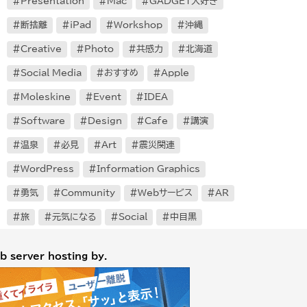
Presentation
Mac
GADGET大好き
断捨離
iPad
Workshop
沖縄
Creative
Photo
共感力
北海道
Social Media
おすすめ
Apple
Moleskine
Event
IDEA
Software
Design
Cafe
講演
温泉
必見
Art
震災関連
WordPress
Information Graphics
勇気
Community
Webサービス
AR
旅
元気になる
Social
中目黒
b server hosting by.