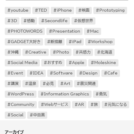
youtube
TED
iPhone
映画
Prototyping
3D
感動
Secondlife
仮想世界
PHOTOWORDS
Presentation
Mac
GADGET大好き
断捨離
iPad
Workshop
沖縄
Creative
Photo
共感力
北海道
Social Media
おすすめ
Apple
Moleskine
Event
IDEA
Software
Design
Cafe
講演
温泉
必見
Art
震災関連
WordPress
Information Graphics
勇気
Community
Webサービス
AR
旅
元気になる
Social
中目黒
アーカイブ