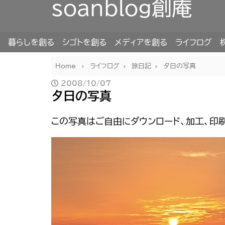
soanblog創庵
暮らしを創る
シゴトを創る
メディアを創る
ライフログ
Home
ライフログ
旅日記
夕日の写真
2008/10/07
夕日の写真
この写真はご自由にダウンロード、加工、印