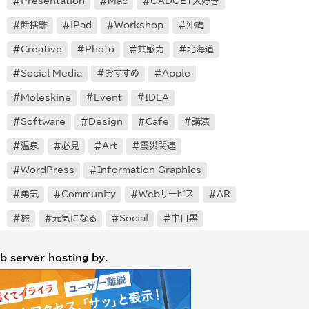
Presentation
Mac
GADGET大好き
断捨離
iPad
Workshop
沖縄
Creative
Photo
共感力
北海道
Social Media
おすすめ
Apple
Moleskine
Event
IDEA
Software
Design
Cafe
講演
温泉
必見
Art
震災関連
WordPress
Information Graphics
勇気
Community
Webサービス
AR
旅
元気になる
Social
中目黒
b server hosting by.