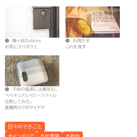
幡ヶ谷Dubois
石焼き芋
お気に入りカフェ
これを食す
子供の風邪には鼻吸引。
べべキュアとベビースマイル
比較してみた。
医療的ケアのアイデア
日々のできごと
#インテリア
#仕事場
#初台