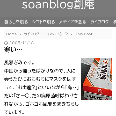
soanblog創庵
暮らしを創る
シゴトを創る
メディアを創る
ライフログ
Home
ライフログ
日々のできごと
This Post
2005/11/18
寒い…
風邪ぎみです。
中国から帰ったばかりなので、人に
会うたびにおもむろにマスクをはず
して、「お土産?」といいながら「鳥・・」
だの「さー○」だの病原菌呼ばわりさ
れながら、ゴホゴホ風邪をまきちらし
ています。