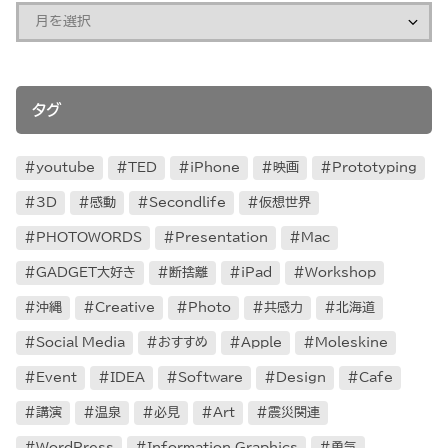
タグ
youtube
TED
iPhone
映画
Prototyping
3D
感動
Secondlife
仮想世界
PHOTOWORDS
Presentation
Mac
GADGET大好き
断捨離
iPad
Workshop
沖縄
Creative
Photo
共感力
北海道
Social Media
おすすめ
Apple
Moleskine
Event
IDEA
Software
Design
Cafe
講演
温泉
必見
Art
震災関連
WordPress
Information Graphics
勇気