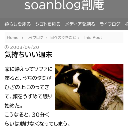
soanblog創庵
暮らしを創る
シゴトを創る
メディアを創る
ライフログ
Home
ライフログ
日々のできごと
This Post
2003/09/20
気持ちいい週末
家に帰えってソファに
座ると、うちのタミが
ひざの上にのってき
て、顔をうずめて眠り
始めた。
こうなると、３０分く
らいは動けなくなってしまう。