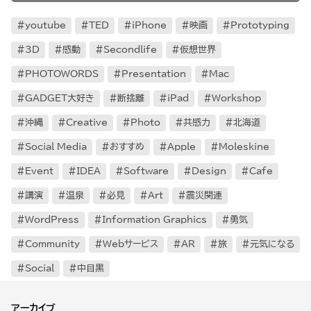
youtube
TED
iPhone
映画
Prototyping
3D
感動
Secondlife
仮想世界
PHOTOWORDS
Presentation
Mac
GADGET大好き
断捨離
iPad
Workshop
沖縄
Creative
Photo
共感力
北海道
Social Media
おすすめ
Apple
Moleskine
Event
IDEA
Software
Design
Cafe
講演
温泉
必見
Art
震災関連
WordPress
Information Graphics
勇気
Community
Webサービス
AR
旅
元気になる
Social
中目黒
アーカイブ