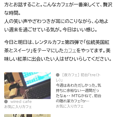
方とお話すること。こんなカフェが一番楽しくて、贅沢
な時間。
人の笑い声やざわつきが耳にのこりながら、心地よ
い週末を過ごせている気が。今日はいい感じ。
今日と明日は、レンタルカフェ第四弾で「伝統英国紅
茶とスイーツ」をテーマにした
カフェ
をやってます。美
味しい紅茶に出会いたい人はぜひいらしてください。
[夜カフェ] 初台「tre（ト
レ）」
今週はあわただしかった。気
持ちに余裕ない一週間だっ
たなぁ・・ MTGかねて、初台
の隠れ家カフェ「tr…
wired cafe
お気に入りカフェ
お気に入りカフェ