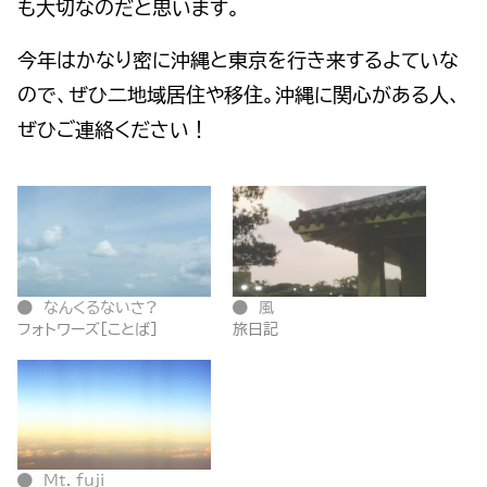
も大切なのだと思います。
今年はかなり密に沖縄と東京を行き来するよていな
ので、ぜひ二地域居住や移住。沖縄に関心がある人、
ぜひご連絡ください！
なんくるないさ?
風
フォトワーズ[ことば]
旅日記
Mt. fuji