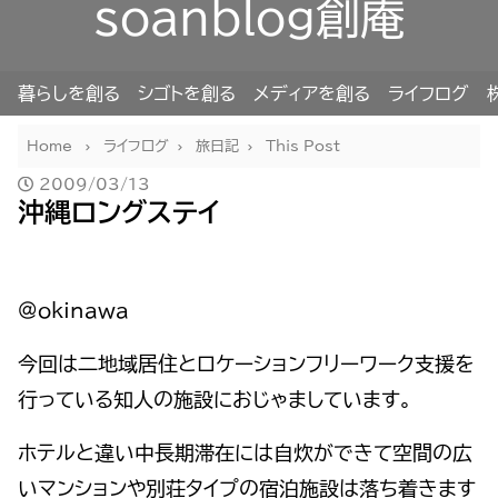
soanblog創庵
暮らしを創る
シゴトを創る
メディアを創る
ライフログ
Home
ライフログ
旅日記
This Post
2009/03/13
沖縄ロングステイ
@okinawa
今回は二地域居住とロケーションフリーワーク支援を
行っている知人の施設におじゃましています。
ホテルと違い中長期滞在には自炊ができて空間の広
いマンションや別荘タイプの宿泊施設は落ち着きます