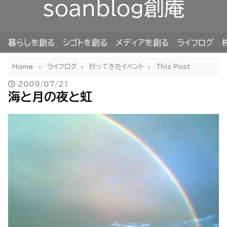
soanblog創庵
暮らしを創る
シゴトを創る
メディアを創る
ライフログ
Home
ライフログ
行ってきたイベント
This Post
2009/07/21
海と月の夜と虹