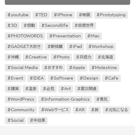
youtube
TED
iPhone
映画
Prototyping
3D
感動
Secondlife
仮想世界
PHOTOWORDS
Presentation
Mac
GADGET大好き
断捨離
iPad
Workshop
沖縄
Creative
Photo
共感力
北海道
Social Media
おすすめ
Apple
Moleskine
Event
IDEA
Software
Design
Cafe
講演
温泉
必見
Art
震災関連
WordPress
Information Graphics
勇気
Community
Webサービス
AR
旅
元気になる
Social
中目黒