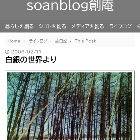
soanblog創庵
暮らしを創る
シゴトを創る
メディアを創る
ライフログ
Home
ライフログ
旅日記
This Post
2008/02/11
白銀の世界より