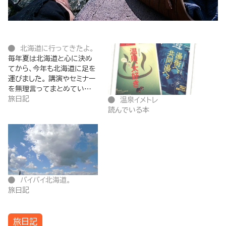
北海道に行ってきたよ。
毎年夏は北海道と心に決め
てから、今年も北海道に足を
運びました。 講演やセミナー
を無理言ってまとめてい…
旅日記
温泉イメトレ
読んでいる本
バイバイ北海道。
旅日記
旅日記