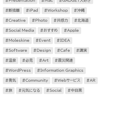
Presentation
Mac
GADGET大好き
断捨離
iPad
Workshop
沖縄
Creative
Photo
共感力
北海道
Social Media
おすすめ
Apple
Moleskine
Event
IDEA
Software
Design
Cafe
講演
温泉
必見
Art
震災関連
WordPress
Information Graphics
勇気
Community
Webサービス
AR
旅
元気になる
Social
中目黒