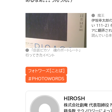
あるなぁ。。。うんうん。）
魔王
伊坂幸太郎の
い 111-2
アに翻弄さ
読んでいる本
「巨匠ピカソ 魂のポートレート」
行ってきたイベント
フォトワーズ[ことば]
#PHOTOWORDS
HIROSH
株式会社創庵 代表取締役 
籍多数 テクノロジーによ