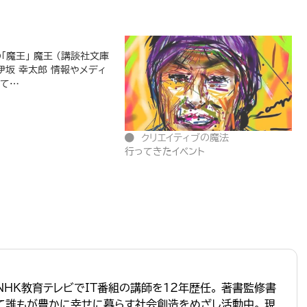
「魔王」 魔王 (講談社文庫
) 伊坂 幸太郎 情報やメディ
れて…
クリエイティブの魔法
行ってきたイベント
NHK教育テレビでIT番組の講師を１２年歴任。 著書監修書
って誰もが豊かに幸せに暮らす社会創造をめざし活動中。 現