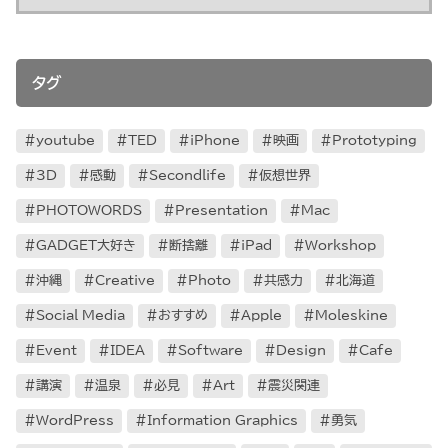
タグ
youtube
TED
iPhone
映画
Prototyping
3D
感動
Secondlife
仮想世界
PHOTOWORDS
Presentation
Mac
GADGET大好き
断捨離
iPad
Workshop
沖縄
Creative
Photo
共感力
北海道
Social Media
おすすめ
Apple
Moleskine
Event
IDEA
Software
Design
Cafe
講演
温泉
必見
Art
震災関連
WordPress
Information Graphics
勇気