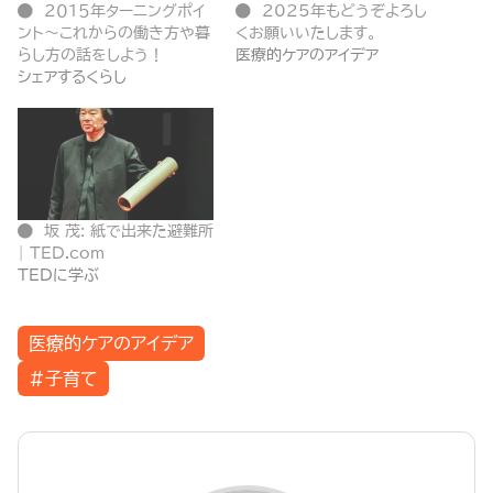
２０１５年ターニングポイ
2025年もどうぞよろし
ント〜これからの働き方や暮
くお願いいたします。
らし方の話をしよう！
医療的ケアのアイデア
シェアするくらし
坂 茂: 紙で出来た避難所
| TED.com
TEDに学ぶ
医療的ケアのアイデア
#子育て