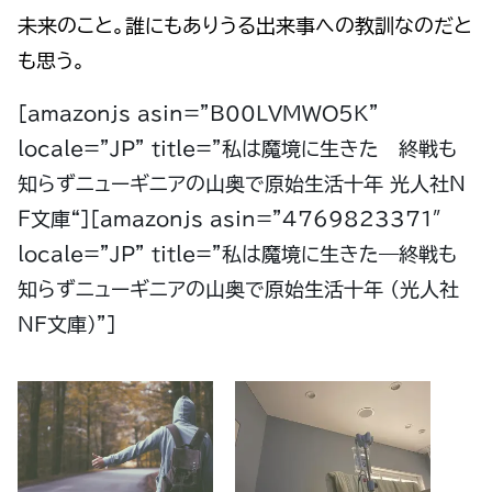
未来のこと。誰にもありうる出来事への教訓なのだと
も思う。
[amazonjs asin=”B00LVMWO5K”
locale=”JP” title=”
私は魔境に生きた 終戦も
知らずニューギニアの山奥で原始生活十年
光人社Ｎ
Ｆ文庫
“][amazonjs asin=”4769823371″
locale=”JP” title=”
私は魔境に生きた
―
終戦も
知らずニューギニアの山奥で原始生活十年
(
光人社
NF
文庫
)”]