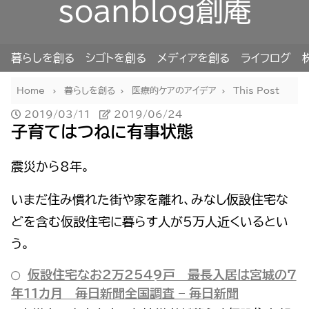
soanblog創庵
暮らしを創る
シゴトを創る
メディアを創る
ライフログ
Home
暮らしを創る
医療的ケアのアイデア
This Post
2019/03/11
2019/06/24
子育てはつねに有事状態
震災から8年。
いまだ住み慣れた街や家を離れ、みなし仮設住宅な
どを含む仮設住宅に暮らす人が5万人近くいるとい
う。
仮設住宅なお2万2549戸 最長入居は宮城の7
年11カ月 毎日新聞全国調査 – 毎日新聞