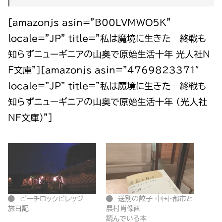
[amazonjs asin=”B00LVMWO5K”
locale=”JP” title=”私は魔境に生きた 終戦も
知らずニューギニアの山奥で原始生活十年 光人社Ｎ
Ｆ文庫”][amazonjs asin=”4769823371″
locale=”JP” title=”私は魔境に生きた―終戦も
知らずニューギニアの山奥で原始生活十年 (光人社
NF文庫)”]
ビーチロックビレッジ
送別の餃子 中国・都市と
旅日記
農村肖像画
読んでいる本