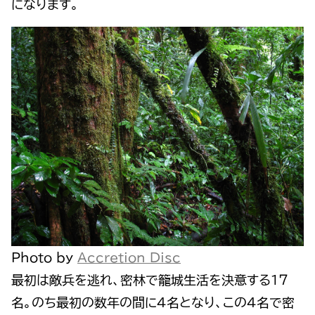
になります。
Photo by
Accretion Disc
最初は敵兵を逃れ、密林で籠城生活を決意する１７
名。のち最初の数年の間に４名となり、この４名で密