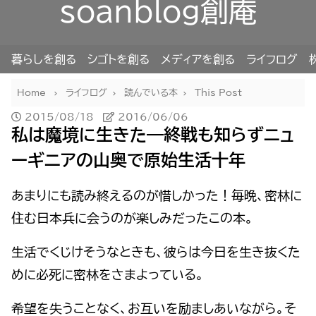
soanblog創庵
暮らしを創る
シゴトを創る
メディアを創る
ライフログ
Home
ライフログ
読んでいる本
This Post
2015/08/18
2016/06/06
私は魔境に生きた―終戦も知らずニュ
ーギニアの山奥で原始生活十年
あまりにも読み終えるのが惜しかった！毎晩、密林に
住む日本兵に会うのが楽しみだったこの本。
生活でくじけそうなときも、彼らは今日を生き抜くた
めに必死に密林をさまよっている。
希望を失うことなく、お互いを励ましあいながら。そ