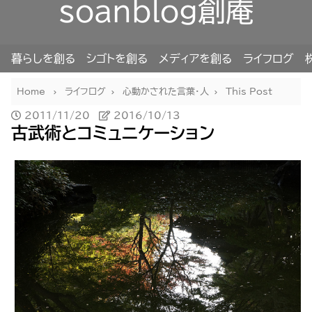
soanblog創庵
暮らしを創る
シゴトを創る
メディアを創る
ライフログ
Home
ライフログ
心動かされた言葉・人
This Post
2011/11/20
2016/10/13
古武術とコミュニケーション