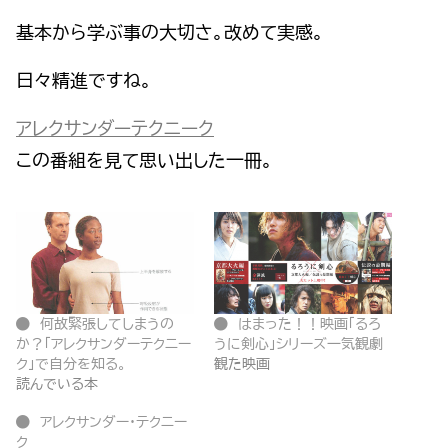
基本から学ぶ事の大切さ。改めて実感。
日々精進ですね。
アレクサンダーテクニーク
この番組を見て思い出した一冊。
何故緊張してしまうの
はまった！！映画「るろ
か？「アレクサンダーテクニー
うに剣心」シリーズ一気観劇
ク」で自分を知る。
観た映画
読んでいる本
アレクサンダー・テクニー
ク