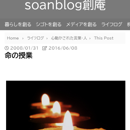
soanblog創庵
暮らしを創る
シゴトを創る
メディアを創る
ライフログ
Home
ライフログ
心動かされた言葉・人
This Post
2008/01/31
2016/06/08
命の授業