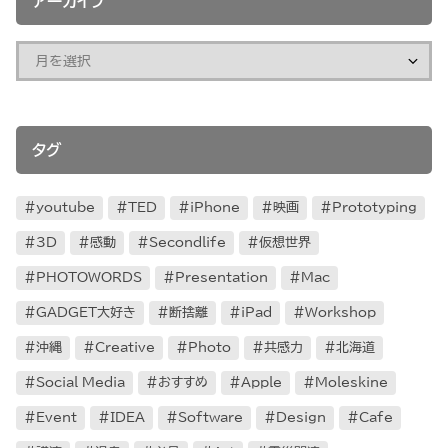
アーカイブ
タグ
youtube
TED
iPhone
映画
Prototyping
3D
感動
Secondlife
仮想世界
PHOTOWORDS
Presentation
Mac
GADGET大好き
断捨離
iPad
Workshop
沖縄
Creative
Photo
共感力
北海道
Social Media
おすすめ
Apple
Moleskine
Event
IDEA
Software
Design
Cafe