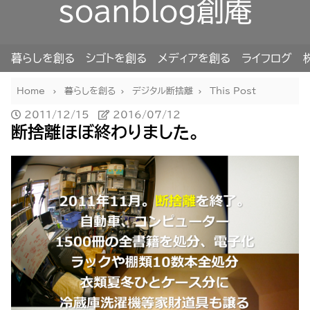
soanblog創庵
暮らしを創る
シゴトを創る
メディアを創る
ライフログ
Home
暮らしを創る
デジタル断捨離
This Post
2011/12/15
2016/07/12
断捨離ほぼ終わりました。