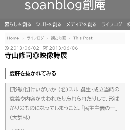
soanblog創庵
暮らしを創る
シゴトを創る
メディアを創る
ライフログ
Home
ライフログ
観た映画
This Post
2013/06/02
2013/06/06
寺山修司◎映像詩展
度肝を抜かれてみる
【形骸化】けいがいか （名）スル 誕生・成立当時の
意義や内容が失われたり忘れられたりして，形ば
かりのものになってしまうこと。「民主主義の━」
（大辞林）