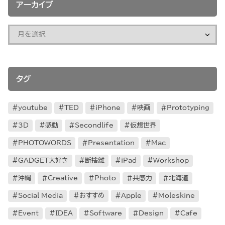
アーカイブ
タグ
youtube
TED
iPhone
映画
Prototyping
3D
感動
Secondlife
仮想世界
PHOTOWORDS
Presentation
Mac
GADGET大好き
断捨離
iPad
Workshop
沖縄
Creative
Photo
共感力
北海道
Social Media
おすすめ
Apple
Moleskine
Event
IDEA
Software
Design
Cafe