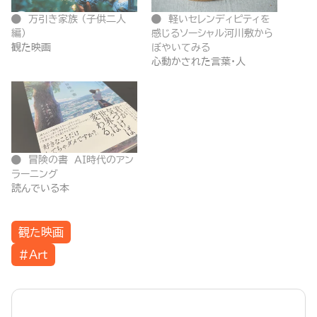
万引き家族 （子供二人
軽いセレンディピティを
編）
感じるソーシャル河川敷から
観た映画
ぼやいてみる
心動かされた言葉・人
冒険の書 AI時代のアン
ラーニング
読んでいる本
観た映画
#Art